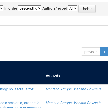
In order
Authors/record
previous
1
Author(s)
trógeno, azolla, arroz:
Montaño Armijos, Mariano De Jesús
, medio ambiente, economía,
Montaño Armijos, Mariano De Jesús
eslabones de la prosperidad