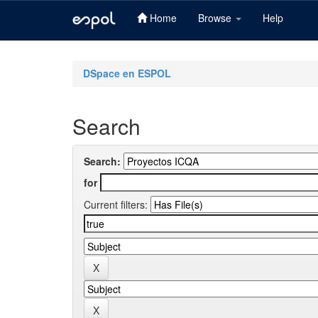
Home
Browse
Help
Skip
navigation
DSpace en ESPOL
Search
Search:
for
Current filters: