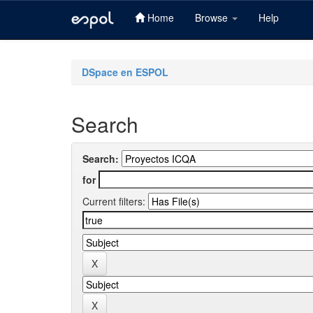
Home
Browse
Help
Skip
navigation
DSpace en ESPOL
Search
Search:
for
Current filters: