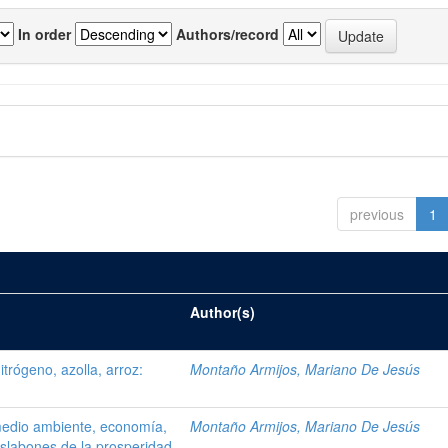
In order
Authors/record
previous
1
Author(s)
trógeno, azolla, arroz:
Montaño Armijos, Mariano De Jesús
, medio ambiente, economía,
Montaño Armijos, Mariano De Jesús
eslabones de la prosperidad