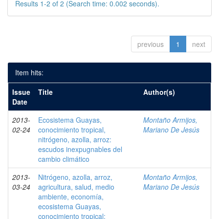
Results 1-2 of 2 (Search time: 0.002 seconds).
previous
1
next
Item hits:
Issue
Title
Author(s)
Date
2013-
Ecosistema Guayas,
Montaño Armijos,
02-24
conocimiento tropical,
Mariano De Jesús
nitrógeno, azolla, arroz:
escudos inexpugnables del
cambio climático
2013-
Nitrógeno, azolla, arroz,
Montaño Armijos,
03-24
agricultura, salud, medio
Mariano De Jesús
ambiente, economía,
ecosistema Guayas,
conocimiento tropical: