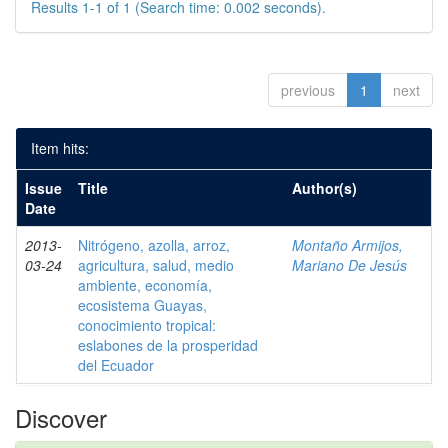
Results 1-1 of 1 (Search time: 0.002 seconds).
previous
1
next
Item hits:
Issue
Title
Author(s)
Date
2013-
Nitrógeno, azolla, arroz,
Montaño Armijos,
03-24
agricultura, salud, medio
Mariano De Jesús
ambiente, economía,
ecosistema Guayas,
conocimiento tropical:
eslabones de la prosperidad
del Ecuador
Discover