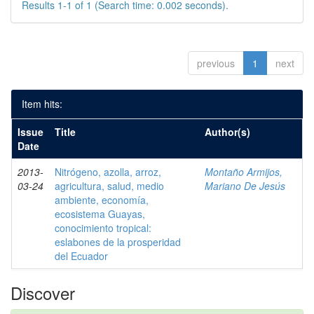
Results 1-1 of 1 (Search time: 0.002 seconds).
previous
1
next
Item hits:
Issue
Title
Author(s)
Date
2013-
Nitrógeno, azolla, arroz,
Montaño Armijos,
03-24
agricultura, salud, medio
Mariano De Jesús
ambiente, economía,
ecosistema Guayas,
conocimiento tropical:
eslabones de la prosperidad
del Ecuador
Discover