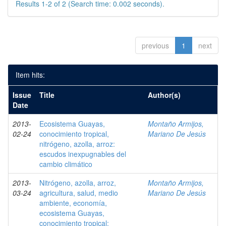
Results 1-2 of 2 (Search time: 0.002 seconds).
previous
1
next
Item hits:
Issue
Title
Author(s)
Date
2013-
Ecosistema Guayas,
Montaño Armijos,
02-24
conocimiento tropical,
Mariano De Jesús
nitrógeno, azolla, arroz:
escudos inexpugnables del
cambio climático
2013-
Nitrógeno, azolla, arroz,
Montaño Armijos,
03-24
agricultura, salud, medio
Mariano De Jesús
ambiente, economía,
ecosistema Guayas,
conocimiento tropical: