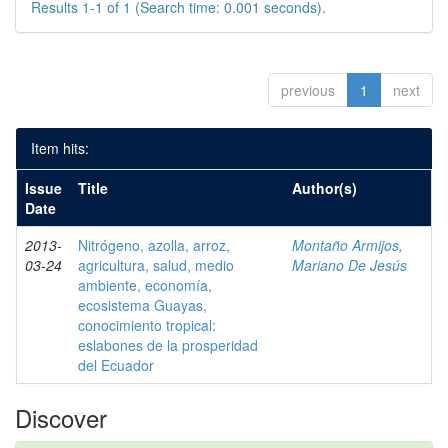
Results 1-1 of 1 (Search time: 0.001 seconds).
previous
1
next
Item hits:
Issue
Title
Author(s)
Date
2013-
Nitrógeno, azolla, arroz,
Montaño Armijos,
03-24
agricultura, salud, medio
Mariano De Jesús
ambiente, economía,
ecosistema Guayas,
conocimiento tropical:
eslabones de la prosperidad
del Ecuador
Discover