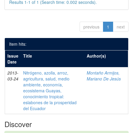
Results 1-1 of 1 (Search time: 0.002 seconds).
previous
1
next
Item hits:
Issue
Title
Author(s)
Date
2013-
Nitrógeno, azolla, arroz,
Montaño Armijos,
03-24
agricultura, salud, medio
Mariano De Jesús
ambiente, economía,
ecosistema Guayas,
conocimiento tropical:
eslabones de la prosperidad
del Ecuador
Discover