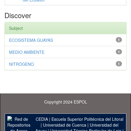
Discover
Subject
ECOSISTEMA GUAYAS
1
MEDIO AMBIENTE
1
NITRÓGENO
1
Copyright 2024 ESPOL
CEDIA
|
Escuela Superior Politécnica del Litoral
|
Universidad de Cuenca
|
Universidad del
Azuay
|
Universidad Técnica Particular de Loja
|