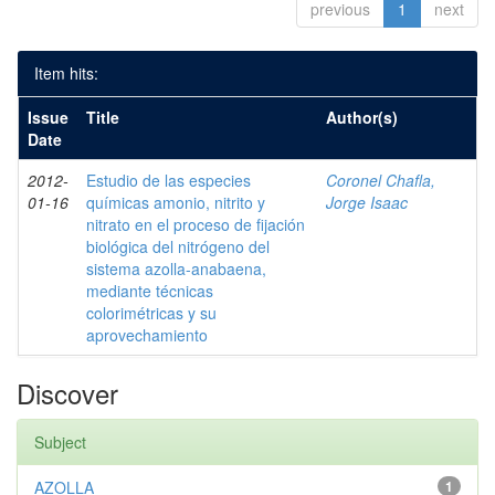
previous
1
next
Item hits:
Issue
Title
Author(s)
Date
2012-
Estudio de las especies
Coronel Chafla,
01-16
químicas amonio, nitrito y
Jorge Isaac
nitrato en el proceso de fijación
biológica del nitrógeno del
sistema azolla-anabaena,
mediante técnicas
colorimétricas y su
aprovechamiento
Discover
Subject
AZOLLA
1