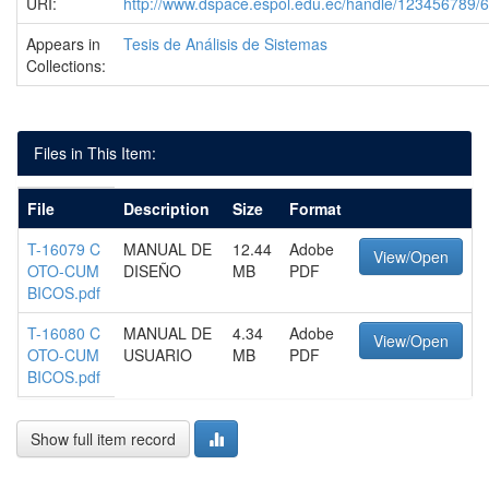
URI:
http://www.dspace.espol.edu.ec/handle/123456789/
Appears in
Tesis de Análisis de Sistemas
Collections:
Files in This Item:
File
Description
Size
Format
T-16079 C
MANUAL DE
12.44
Adobe
View/Open
OTO-CUM
DISEÑO
MB
PDF
BICOS.pdf
T-16080 C
MANUAL DE
4.34
Adobe
View/Open
OTO-CUM
USUARIO
MB
PDF
BICOS.pdf
Show full item record