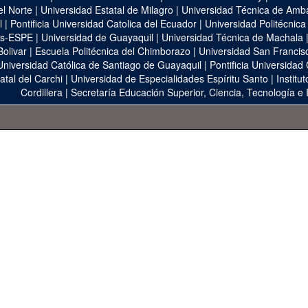
el Norte
|
Universidad Estatal de Milagro
|
Universidad Técnica de Amb
l
|
Pontificia Universidad Catolica del Ecuador
|
Universidad Politécnica
as-ESPE
|
Universidad de Guayaquil
|
Universidad Técnica de Machala
Bolivar
|
Escuela Politécnica del Chimborazo
|
Universidad San Francis
Universidad Católica de Santiago de Guayaquil
|
Pontificia Universidad
atal del Carchi
|
Universidad de Especialidades Espíritu Santo
|
Institu
Cordillera
|
Secretaría Educación Superior, Ciencia, Tecnología e