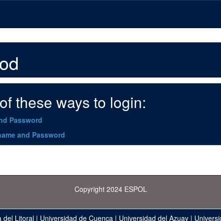
hod
f these ways to login:
and Password
name and Password
Copyright 2024 ESPOL
 del Litoral
|
Universidad de Cuenca
|
Universidad del Azuay
|
Universi