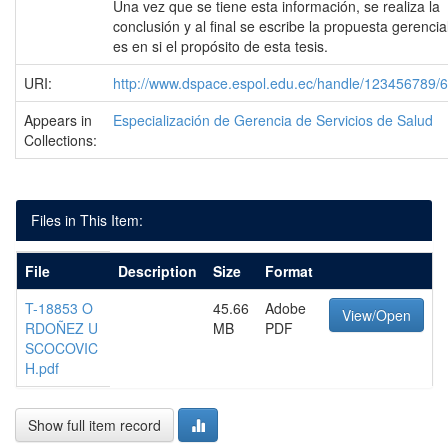
Una vez que se tiene esta información, se realiza la
conclusión y al final se escribe la propuesta gerencia
es en si el propósito de esta tesis.
URI:
http://www.dspace.espol.edu.ec/handle/123456789/
Appears in
Especialización de Gerencia de Servicios de Salud
Collections:
Files in This Item:
File
Description
Size
Format
T-18853 O
45.66
Adobe
View/Open
RDOÑEZ U
MB
PDF
SCOCOVIC
H.pdf
Show full item record