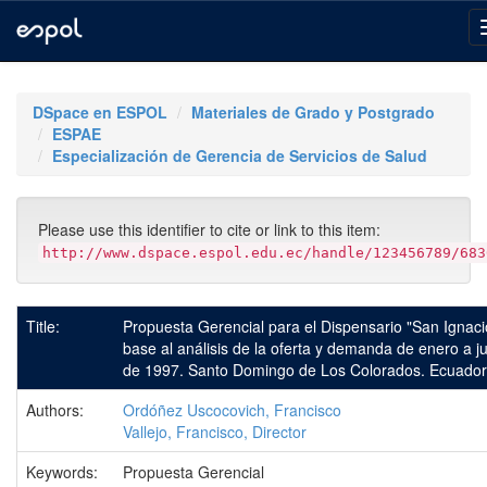
Skip
navigation
DSpace en ESPOL
Materiales de Grado y Postgrado
ESPAE
Especialización de Gerencia de Servicios de Salud
Please use this identifier to cite or link to this item:
http://www.dspace.espol.edu.ec/handle/123456789/683
Title:
Propuesta Gerencial para el Dispensario "San Ignaci
base al análisis de la oferta y demanda de enero a j
de 1997. Santo Domingo de Los Colorados. Ecuador
Authors:
Ordóñez Uscocovich, Francisco
Vallejo, Francisco, Director
Keywords:
Propuesta Gerencial