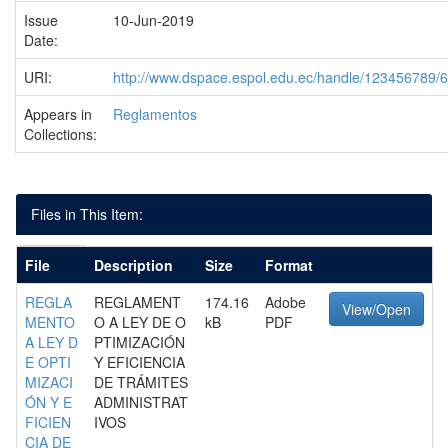
Issue
10-Jun-2019
Date:
URI:
http://www.dspace.espol.edu.ec/handle/123456789/
Appears in
Reglamentos
Collections:
Files in This Item:
File
Description
Size
Format
REGLA
REGLAMENT
174.16
Adobe
View/Open
MENTO
O A LEY DE O
kB
PDF
A LEY D
PTIMIZACIÓN
E OPTI
Y EFICIENCIA
MIZACI
DE TRÁMITES
ÓN Y E
ADMINISTRAT
FICIEN
IVOS
CIA DE