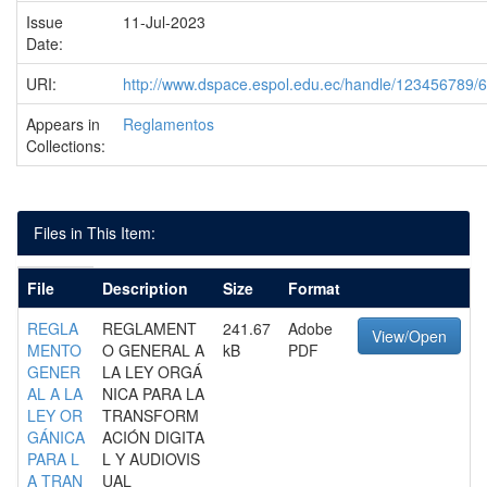
Issue
11-Jul-2023
Date:
URI:
http://www.dspace.espol.edu.ec/handle/123456789/
Appears in
Reglamentos
Collections:
Files in This Item:
File
Description
Size
Format
REGLA
REGLAMENT
241.67
Adobe
View/Open
MENTO
O GENERAL A
kB
PDF
GENER
LA LEY ORGÁ
AL A LA
NICA PARA LA
LEY OR
TRANSFORM
GÁNICA
ACIÓN DIGITA
PARA L
L Y AUDIOVIS
A TRAN
UAL