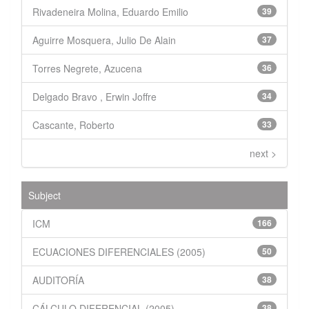
Rivadeneira Molina, Eduardo Emilio
39
Aguirre Mosquera, Julio De Alain
37
Torres Negrete, Azucena
36
Delgado Bravo , Erwin Joffre
34
Cascante, Roberto
33
next >
Subject
ICM
166
ECUACIONES DIFERENCIALES (2005)
50
AUDITORÍA
38
CÁLCULO DIFERENCIAL (2005)
38