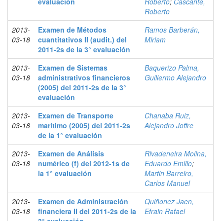
evaluación
Roberto
;
Cascante,
Roberto
2013-
Examen de Métodos
Ramos Barberán,
03-18
cuantitativos II (audit.) del
Miriam
2011-2s de la 3° evaluación
2013-
Examen de Sistemas
Baquerizo Palma,
03-18
administrativos financieros
Guillermo Alejandro
(2005) del 2011-2s de la 3°
evaluación
2013-
Examen de Transporte
Chanaba Ruiz,
03-18
marítimo (2005) del 2011-2s
Alejandro Joffre
de la 1° evaluación
2013-
Examen de Análisis
Rivadeneira Molina,
03-18
numérico (f) del 2012-1s de
Eduardo Emilio
;
la 1° evaluación
Martin Barreiro,
Carlos Manuel
2013-
Examen de Administración
Quiñonez Jaen,
03-18
financiera II del 2011-2s de la
Efrain Rafael