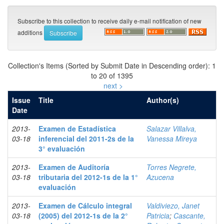
Subscribe to this collection to receive daily e-mail notification of new
additions
Collection's Items (Sorted by Submit Date in Descending order): 1
to 20 of 1395
next >
Issue
Title
Author(s)
Date
2013-
Examen de Estadística
Salazar Villalva,
03-18
inferencial del 2011-2s de la
Vanessa Mireya
3° evaluación
2013-
Examen de Auditoría
Torres Negrete,
03-18
tributaria del 2012-1s de la 1°
Azucena
evaluación
2013-
Examen de Cálculo integral
Valdiviezo, Janet
03-18
(2005) del 2012-1s de la 2°
Patricia
;
Cascante,