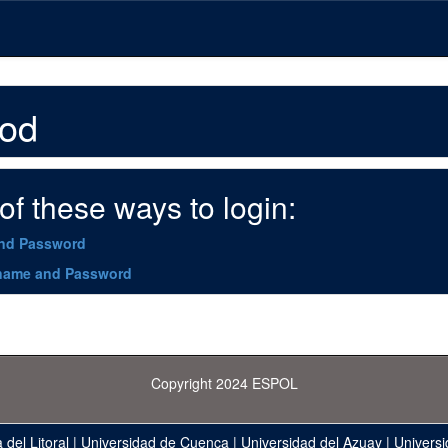
hod
f these ways to login:
and Password
name and Password
Copyright 2024 ESPOL
 del Litoral
|
Universidad de Cuenca
|
Universidad del Azuay
|
Universi