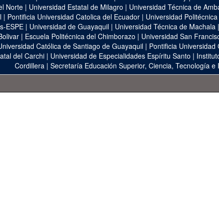
el Norte
|
Universidad Estatal de Milagro
|
Universidad Técnica de Amb
l
|
Pontificia Universidad Catolica del Ecuador
|
Universidad Politécnica
as-ESPE
|
Universidad de Guayaquil
|
Universidad Técnica de Machala
Bolivar
|
Escuela Politécnica del Chimborazo
|
Universidad San Francis
Universidad Católica de Santiago de Guayaquil
|
Pontificia Universidad
atal del Carchi
|
Universidad de Especialidades Espíritu Santo
|
Institu
Cordillera
|
Secretaría Educación Superior, Ciencia, Tecnología e