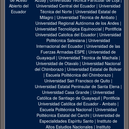
Azuay
|
Universidad Técnica Particular de Loja
|
Universidad Central del Ecuador
|
Universidad
Técnica del Norte
|
Universidad Estatal de
Milagro
|
Universidad Técnica de Ambato
|
Universidad Regional Autónoma de los Andes
|
Universidad Tecnológica Equinoccial
|
Pontificia
Universidad Catolica del Ecuador
|
Universidad
Politécnica Salesiana
|
Universidad
Internacional del Ecuador
|
Universidad de las
Fuerzas Armadas-ESPE
|
Universidad de
Guayaquil
|
Universidad Técnica de Machala
|
Universidad de Otavalo
|
Universidad Nacional
del Chimborazo
|
Universidad Estatal de Bolivar
|
Escuela Politécnica del Chimborazo
|
Universidad San Francisco de Quito
|
Universidad Estatal Peninsular de Santa Elena
|
Universidad Casa Grande
|
Universidad
Católica de Santiago de Guayaquil
|
Pontificia
Universidad Católica del Ecuador - Ambato
|
Escuela Politécnica Nacional
|
Universidad
Politécnica Estatal del Carchi
|
Universidad de
Especialidades Espíritu Santo
|
Instituto de
Altos Estudios Nacionales
|
Instituto