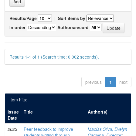
Results/Page
|
Sort items by
In order
Authors/record
Results 1-1 of 1 (Search time: 0.002 seconds).
previous
1
next
Item hits:
Issue
Title
Author(s)
Date
2023
Peer feedback to improve
Macías Silva, Evelyn
students writing through
Carolina, Director
;