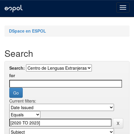
Skip
navigation
DSpace en ESPOL
Search
Search:
for
Current filters: