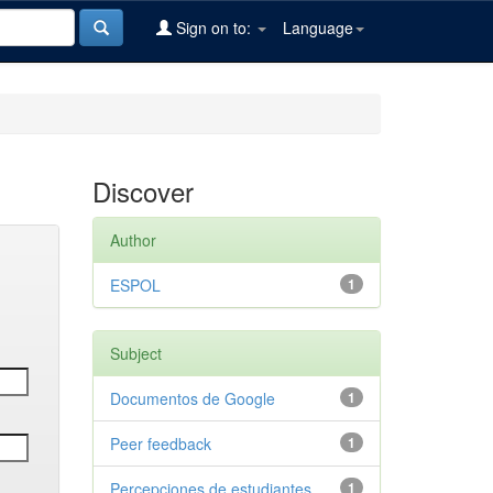
Sign on to:
Language
Discover
Author
ESPOL
1
Subject
Documentos de Google
1
Peer feedback
1
Percepciones de estudiantes
1