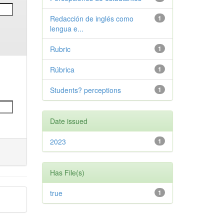
Redacción de inglés como
1
lengua e...
Rubric
1
Rúbrica
1
Students? perceptions
1
Date issued
2023
1
Has File(s)
true
1