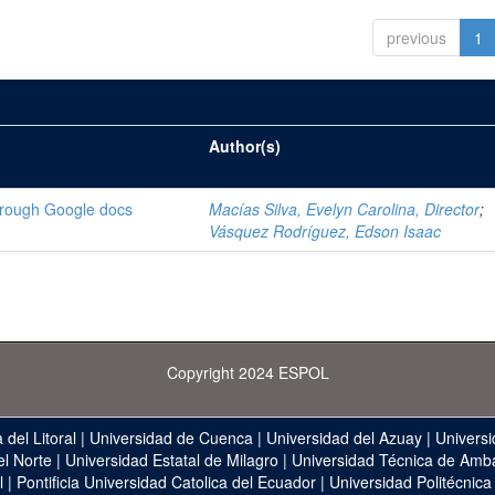
previous
1
Author(s)
through Google docs
Macías Silva, Evelyn Carolina, Director
;
Vásquez Rodríguez, Edson Isaac
Copyright 2024 ESPOL
 del Litoral
|
Universidad de Cuenca
|
Universidad del Azuay
|
Universi
el Norte
|
Universidad Estatal de Milagro
|
Universidad Técnica de Amb
l
|
Pontificia Universidad Catolica del Ecuador
|
Universidad Politécnica