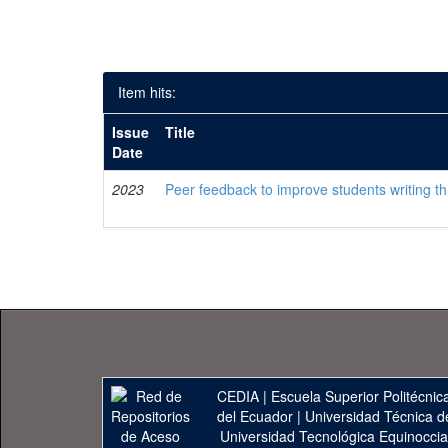
Item hits:
Issue
Title
Date
2023
Peer feedback to improve students writing 
CEDIA
|
Escuela Superior Politécnica
del Ecuador
|
Universidad Técnica d
Universidad Tecnológica Equinoccia