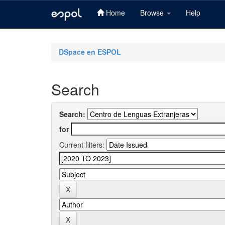
Home
Browse
Help
Skip
navigation
DSpace en ESPOL
Search
Search:
for
Current filters: