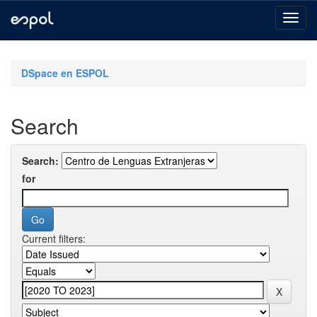
Skip
navigation
DSpace en ESPOL
Search
Search:
for
Current filters: