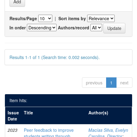
Results/Page
|
Sort items by
In order
Authors/record
Results 1-1 of 1 (Search time: 0.002 seconds).
previous
1
next
Item hits:
Issue
Title
Author(s)
Date
2023
Peer feedback to improve
Macías Silva, Evelyn
students writing through
Carolina, Director
;