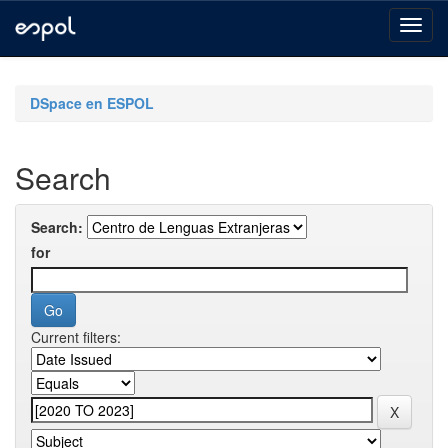
Skip
navigation
DSpace en ESPOL
Search
Search:
for
Current filters: