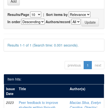
Results/Page
|
Sort items by
In order
Authors/record
Results 1-1 of 1 (Search time: 0.001 seconds).
previous
1
next
Item hits:
Issue
Title
Author(s)
Date
2023
Peer feedback to improve
Macías Silva, Evelyn
students writing through
Carolina, Director
;