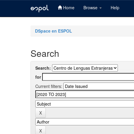
Home
Browse
Help
Skip
navigation
DSpace en ESPOL
Search
Search:
for
Current filters: