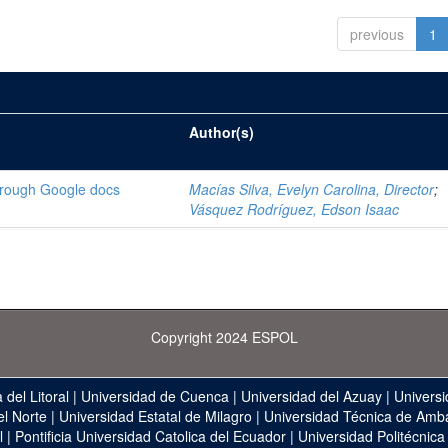
previous
1
Author(s)
through Google docs
Macías Silva, Evelyn Carolina, Director
;
Vásquez Rodríguez, Edson Isaac
Copyright 2024 ESPOL
 del Litoral
|
Universidad de Cuenca
|
Universidad del Azuay
|
Universi
el Norte
|
Universidad Estatal de Milagro
|
Universidad Técnica de Amb
l
|
Pontificia Universidad Catolica del Ecuador
|
Universidad Politécnica