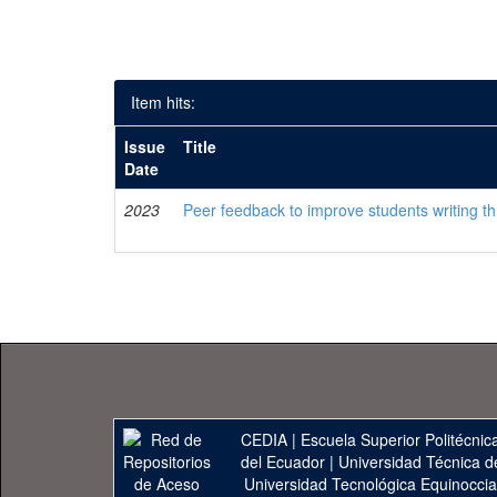
Item hits:
Issue
Title
Date
2023
Peer feedback to improve students writing 
CEDIA
|
Escuela Superior Politécnica
del Ecuador
|
Universidad Técnica d
Universidad Tecnológica Equinoccia