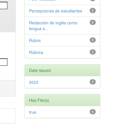
Percepciones de estudiantes
1
Redacción de inglés como
1
lengua e...
Rubric
1
Rúbrica
1
Date issued
2023
1
Has File(s)
true
1