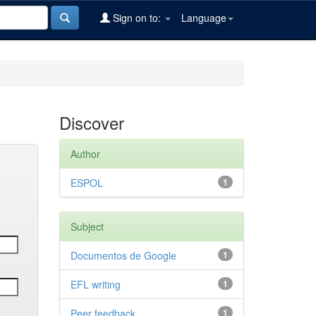
Sign on to:
Language
Discover
Author
ESPOL
1
Subject
Documentos de Google
1
EFL writing
1
Peer feedback
1