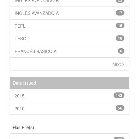
INGLÉS AVANZADO B
22
INGLÉS AVANZADO A
17
TEFL
16
TESOL
16
FRANCÉS BÁSICO A
6
next >
Date issued
2015
142
2010
56
Has File(s)