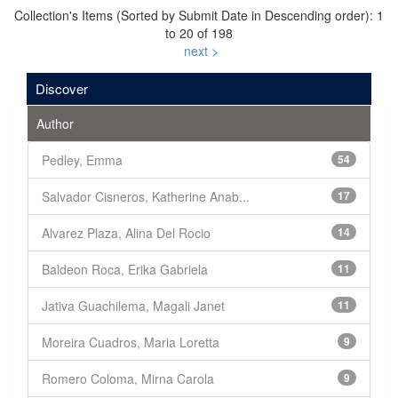
Collection's Items (Sorted by Submit Date in Descending order): 1
to 20 of 198
next >
Discover
Author
Pedley, Emma
54
Salvador Cisneros, Katherine Anab...
17
Alvarez Plaza, Alina Del Rocio
14
Baldeon Roca, Erika Gabriela
11
Jativa Guachilema, Magali Janet
11
Moreira Cuadros, Maria Loretta
9
Romero Coloma, Mirna Carola
9