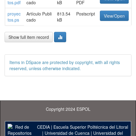
tos.pdf
cado
kB
PDF
proyec
Artículo Publi
813.54
Postscript
View/Open
tos.ps
cado
kB
Show full item record
Items in DSpace are protected by copyright, with all rights
reserved, unless otherwise indicated.
Copyright 2024 ESPOL
CEDIA
|
Escuela Superior Politécnica del Litoral
|
Universidad de Cuenca
|
Universidad del