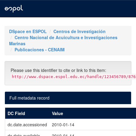
Skip
navigation
DSpace en ESPOL
Centros de Investigación
Centro Nacional de Acuicultura e Investigaciones
Marinas
Publicaciones - CENAIM
Please use this identifier to cite or link to this item:
http://www.dspace.espol.edu.ec/handle/123456789/876
Full metadata record
DC Field
Value
dc.date.accessioned
2010-01-14
dc.date.available
2010-01-14