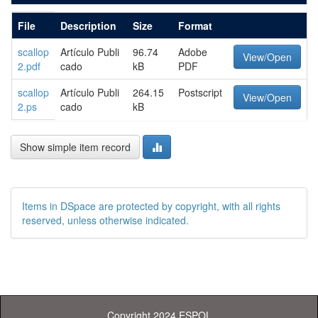
File
Description
Size
Format
scallop
Artículo Publi
96.74
Adobe
View/Open
2.pdf
cado
kB
PDF
scallop
Artículo Publi
264.15
Postscript
View/Open
2.ps
cado
kB
Show simple item record
Items in DSpace are protected by copyright, with all rights
reserved, unless otherwise indicated.
Copyright 2024 ESPOL