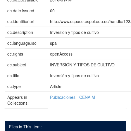
dc.date.issued
00
dc.identifier.uri
http://www.dspace.espol.edu.ec/handle/12
dc.description
Inversión y tipos de cultivo
dc.language.iso
spa
dc.rights
openAccess
dc.subject
INVERSIÓN Y TIPOS DE CULTIVO
dc.title
Inversión y tipos de cultivo
dc.type
Article
Appears in
Publicaciones - CENAIM
Collections:
Files in This Item: