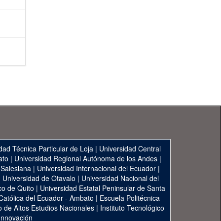
dad Técnica Particular de Loja
|
Universidad Central
ato
|
Universidad Regional Autónoma de los Andes
|
 Salesiana
|
Universidad Internacional del Ecuador
|
|
Universidad de Otavalo
|
Universidad Nacional del
co de Quito
|
Universidad Estatal Peninsular de Santa
 Católica del Ecuador - Ambato
|
Escuela Politécnica
to de Altos Estudios Nacionales
|
Instituto Tecnológico
 Innovación