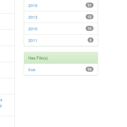
2015
31
2013
12
2010
10
2011
5
Has File(s)
true
58
as
ny