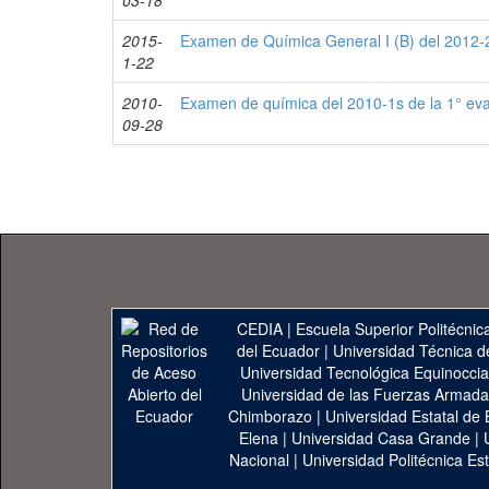
03-18
2015-
Examen de Química General I (B) del 2012-2
1-22
2010-
Examen de química del 2010-1s de la 1° ev
09-28
CEDIA
|
Escuela Superior Politécnica
del Ecuador
|
Universidad Técnica d
Universidad Tecnológica Equinoccia
Universidad de las Fuerzas Armad
Chimborazo
|
Universidad Estatal de 
Elena
|
Universidad Casa Grande
|
Nacional
|
Universidad Politécnica Est