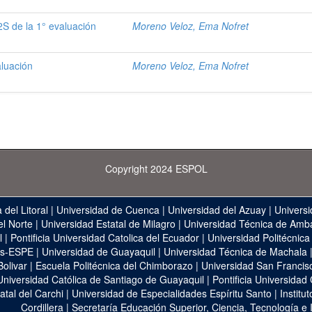
S de la 1° evaluación
Moreno Veloz, Ema Nofret
aluación
Moreno Veloz, Ema Nofret
Copyright 2024 ESPOL
 del Litoral
|
Universidad de Cuenca
|
Universidad del Azuay
|
Universi
el Norte
|
Universidad Estatal de Milagro
|
Universidad Técnica de Amb
l
|
Pontificia Universidad Catolica del Ecuador
|
Universidad Politécnica
as-ESPE
|
Universidad de Guayaquil
|
Universidad Técnica de Machala
Bolivar
|
Escuela Politécnica del Chimborazo
|
Universidad San Francis
Universidad Católica de Santiago de Guayaquil
|
Pontificia Universidad
atal del Carchi
|
Universidad de Especialidades Espíritu Santo
|
Institu
Cordillera
|
Secretaría Educación Superior, Ciencia, Tecnología e