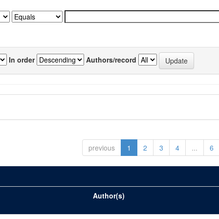
In order
Authors/record
previous
1
2
3
4
...
6
Author(s)