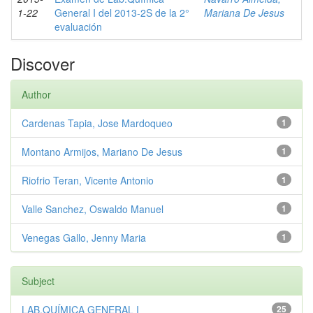
1-22
General I del 2013-2S de la 2°
Mariana De Jesus
evaluación
Discover
Author
Cardenas Tapia, Jose Mardoqueo
1
Montano Armijos, Mariano De Jesus
1
Riofrio Teran, Vicente Antonio
1
Valle Sanchez, Oswaldo Manuel
1
Venegas Gallo, Jenny Maria
1
Subject
LAB.QUÍMICA GENERAL I
25