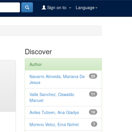
Sign on to:
Language
Discover
Author
Navarro Almeida, Mariana De
25
Jesus
Valle Sanchez, Oswaldo
11
Manuel
Aviles Tutiven, Ana Gladys
10
Moreno Veloz, Ema Nofret
7