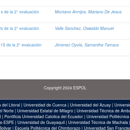
s de la 2° evaluación
Montano Armijos, Mariano De Jesus
s de la 2° evaluación
Valle Sanchez, Oswaldo Manuel
1S de la 2° evaluación
Jimenez Oyola, Samantha Tamara
Copyright 2024 ESPOL
 del Litoral
|
Universidad de Cuenca
|
Universidad del Azuay
|
Universi
el Norte
|
Universidad Estatal de Milagro
|
Universidad Técnica de Amb
l
|
Pontificia Universidad Catolica del Ecuador
|
Universidad Politécnica
as-ESPE
|
Universidad de Guayaquil
|
Universidad Técnica de Machala
Bolivar
|
Escuela Politécnica del Chimborazo
|
Universidad San Francis