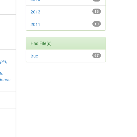
2013
15
2011
10
Has File(s)
true
67
pia,
De
denas