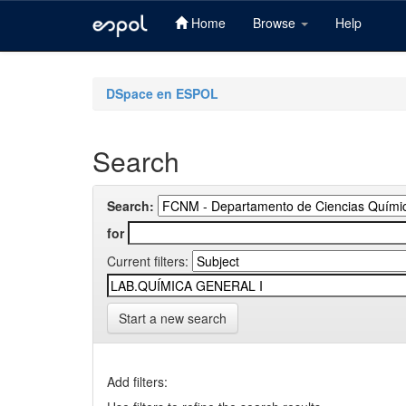
Home
Browse
Help
Skip
navigation
DSpace en ESPOL
Search
Search:
for
Current filters:
Start a new search
Add filters: