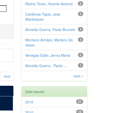
Riofrio Teran, Vicente Antonio
6
Cardenas Tapia, Jose
5
Mardoqueo
Almeida Guerra, Paola Brunela
4
Montano Armijos, Mariano De
4
Jesus
Venegas Gallo, Jenny Maria
2
Almeida Guerra , Paola ...
1
next >
next
Date issued
2015
27
2010
15