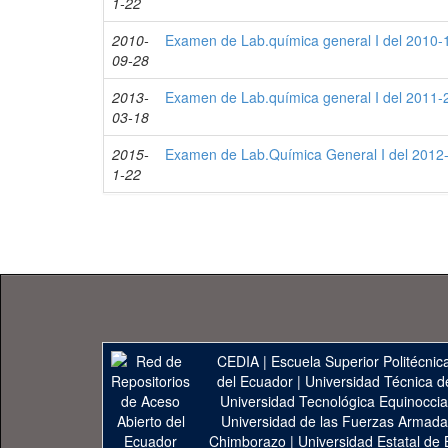
1-22
2010-
Examen de Lab.química general I del 2010-1
09-28
2013-
Examen de Lab.química general I del 2011-2
03-18
2015-
Examen de Lab.Química General I del 2012-
1-22
CEDIA
|
Escuela Superior Politécnica
del Ecuador
|
Universidad Técnica d
Universidad Tecnológica Equinoccia
Universidad de las Fuerzas Armad
Chimborazo
|
Universidad Estatal de 