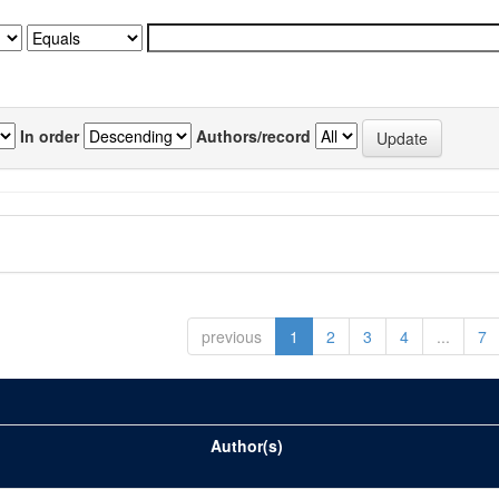
In order
Authors/record
previous
1
2
3
4
...
7
Author(s)