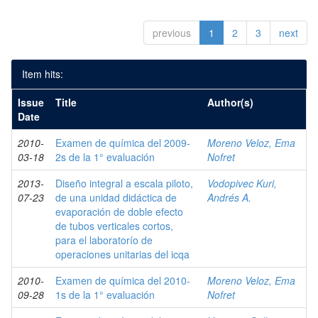
previous
1
2
3
next
Item hits:
Issue
Title
Author(s)
Date
2010-
Examen de química del 2009-
Moreno Veloz, Ema
03-18
2s de la 1° evaluación
Nofret
2013-
Diseño integral a escala piloto,
Vodopivec Kuri,
07-23
de una unidad didáctica de
Andrés A.
evaporación de doble efecto
de tubos verticales cortos,
para el laboratorío de
operaciones unitarias del icqa
2010-
Examen de química del 2010-
Moreno Veloz, Ema
09-28
1s de la 1° evaluación
Nofret