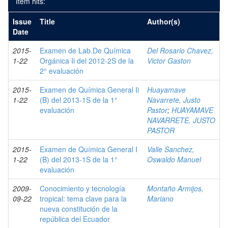
Item hits:
Issue
Title
Author(s)
Date
2015-
Examen de Lab.De Química
Del Rosario Chavez,
1-22
Orgánica Ii del 2012-2S de la
Victor Gaston
2° evaluación
2015-
Examen de Química General Ii
Huayamave
1-22
(B) del 2013-1S de la 1°
Navarrete, Justo
evaluación
Pastor
;
HUAYAMAVE
NAVARRETE, JUSTO
PASTOR
2015-
Examen de Química General I
Valle Sanchez,
1-22
(B) del 2013-1S de la 1°
Oswaldo Manuel
evaluación
2009-
Conocimiento y tecnología
Montaño Armijos,
09-22
tropical: tema clave para la
Mariano
nueva constitución de la
república del Ecuador