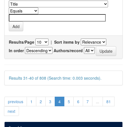
Results/Page
|
Sort items by
In order
Authors/record
Results 31-40 of 808 (Search time: 0.003 seconds).
previous
1
2
3
4
5
6
7
...
81
next