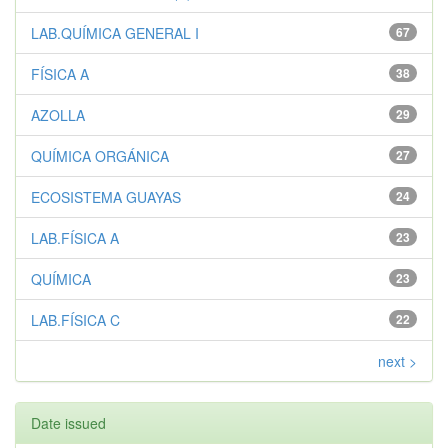
LAB.QUÍMICA GENERAL I
67
FÍSICA A
38
AZOLLA
29
QUÍMICA ORGÁNICA
27
ECOSISTEMA GUAYAS
24
LAB.FÍSICA A
23
QUÍMICA
23
LAB.FÍSICA C
22
next >
Date issued