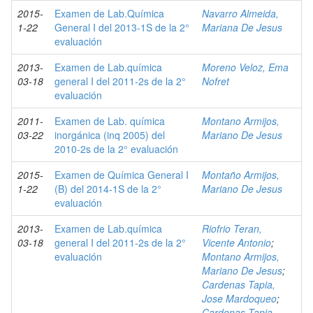
2015-
Examen de Lab.Química
Navarro Almeida,
1-22
General I del 2013-1S de la 2°
Mariana De Jesus
evaluación
2013-
Examen de Lab.química
Moreno Veloz, Ema
03-18
general I del 2011-2s de la 2°
Nofret
evaluación
2011-
Examen de Lab. química
Montano Armijos,
03-22
inorgánica (inq 2005) del
Mariano De Jesus
2010-2s de la 2° evaluación
2015-
Examen de Química General I
Montaño Armijos,
1-22
(B) del 2014-1S de la 2°
Mariano De Jesus
evaluación
2013-
Examen de Lab.química
Riofrio Teran,
03-18
general I del 2011-2s de la 2°
Vicente Antonio
;
evaluación
Montano Armijos,
Mariano De Jesus
;
Cardenas Tapia,
Jose Mardoqueo
;
Cardenas Tapia,