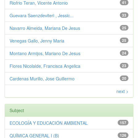
Riofrio Teran, Vicente Antonio
41
Guevara Saenzdeviteri , Jessic...
33
Navarro Almeida, Mariana De Jesus
25
Venegas Gallo, Jenny Maria
25
Montano Armijos, Mariano De Jesus
24
Flores Nicolalde, Francisca Angelica
23
Cardenas Murillo, Jose Guillermo
20
next >
Subject
ECOLOGÍA Y EDUCACIÓN AMBIENTAL
157
QUÍMICA GENERAL I (B)
126