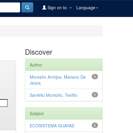
Sign on to:
Language
Discover
Author
Montaño Armijos, Mariano De
1
Jesús
Sanfeliu Montolío, Teófilo
1
Subject
ECOSISTEMA GUAYAS
1