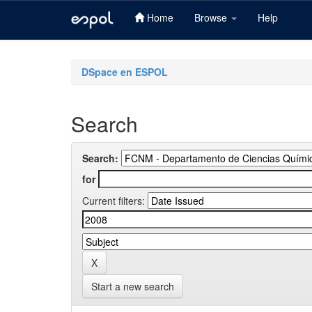
Home
Browse
Help
Skip
navigation
DSpace en ESPOL
Search
Search:
for
Current filters:
Start a new search