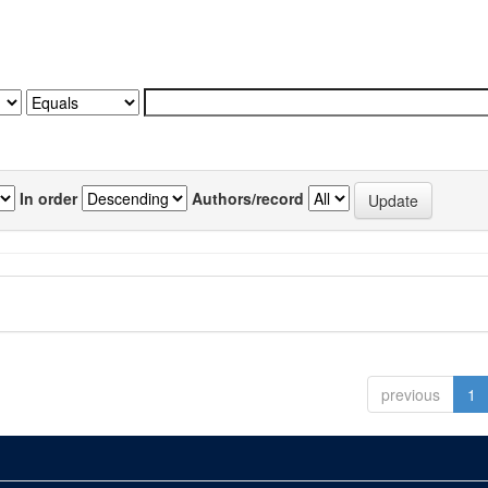
In order
Authors/record
previous
1