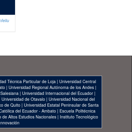
feliu
dad Técnica Particular de Loja
|
Universidad Central
ato
|
Universidad Regional Autónoma de los Andes
|
 Salesiana
|
Universidad Internacional del Ecuador
|
|
Universidad de Otavalo
|
Universidad Nacional del
co de Quito
|
Universidad Estatal Peninsular de Santa
 Católica del Ecuador - Ambato
|
Escuela Politécnica
to de Altos Estudios Nacionales
|
Instituto Tecnológico
 Innovación