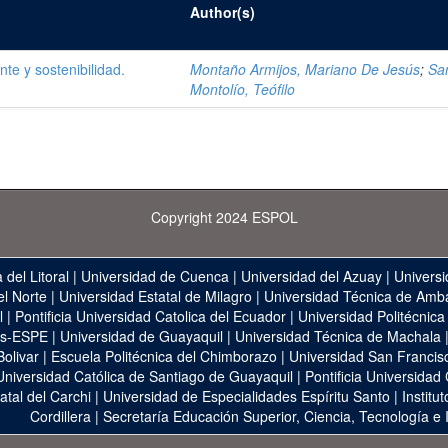
Author(s)
e y sostenibilidad.
Montaño Armijos, Mariano De Jesús
;
San
Montolío, Teófilo
Copyright 2024 ESPOL
 del Litoral
|
Universidad de Cuenca
|
Universidad del Azuay
|
Universi
el Norte
|
Universidad Estatal de Milagro
|
Universidad Técnica de Amb
l
|
Pontificia Universidad Catolica del Ecuador
|
Universidad Politécnica
as-ESPE
|
Universidad de Guayaquil
|
Universidad Técnica de Machala
Bolivar
|
Escuela Politécnica del Chimborazo
|
Universidad San Francis
Universidad Católica de Santiago de Guayaquil
|
Pontificia Universidad
atal del Carchi
|
Universidad de Especialidades Espíritu Santo
|
Institu
Cordillera
|
Secretaría Educación Superior, Ciencia, Tecnología e