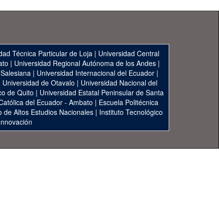
dad Técnica Particular de Loja
|
Universidad Central
ato
|
Universidad Regional Autónoma de los Andes
|
 Salesiana
|
Universidad Internacional del Ecuador
|
|
Universidad de Otavalo
|
Universidad Nacional del
co de Quito
|
Universidad Estatal Peninsular de Santa
 Católica del Ecuador - Ambato
|
Escuela Politécnica
to de Altos Estudios Nacionales
|
Instituto Tecnológico
 Innovación