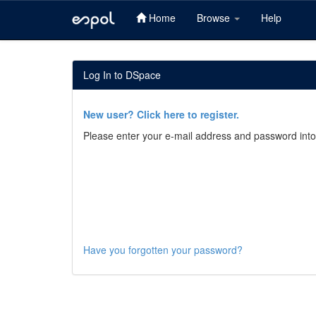
Home
Browse
Help
Skip
navigation
Log In to DSpace
New user? Click here to register.
Please enter your e-mail address and password into
Have you forgotten your password?