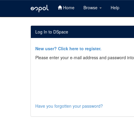
Home
Browse
Help
Skip
navigation
Log In to DSpace
New user? Click here to register.
Please enter your e-mail address and password into
Have you forgotten your password?