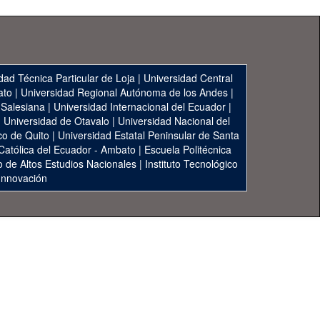
dad Técnica Particular de Loja
|
Universidad Central
ato
|
Universidad Regional Autónoma de los Andes
|
 Salesiana
|
Universidad Internacional del Ecuador
|
|
Universidad de Otavalo
|
Universidad Nacional del
co de Quito
|
Universidad Estatal Peninsular de Santa
 Católica del Ecuador - Ambato
|
Escuela Politécnica
to de Altos Estudios Nacionales
|
Instituto Tecnológico
 Innovación