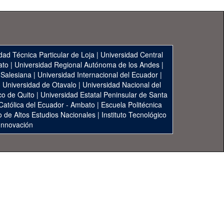
dad Técnica Particular de Loja
|
Universidad Central
ato
|
Universidad Regional Autónoma de los Andes
|
 Salesiana
|
Universidad Internacional del Ecuador
|
|
Universidad de Otavalo
|
Universidad Nacional del
co de Quito
|
Universidad Estatal Peninsular de Santa
 Católica del Ecuador - Ambato
|
Escuela Politécnica
to de Altos Estudios Nacionales
|
Instituto Tecnológico
 Innovación