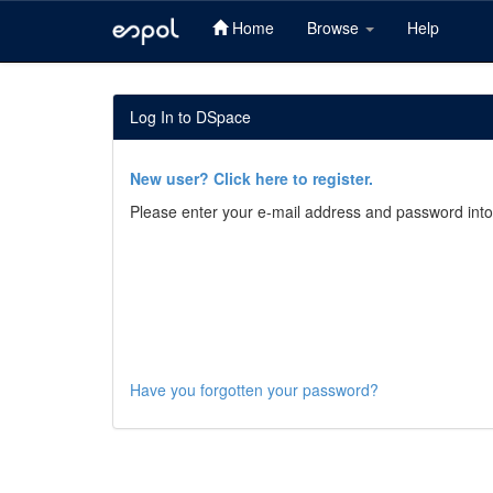
Home
Browse
Help
Skip
navigation
Log In to DSpace
New user? Click here to register.
Please enter your e-mail address and password into
Have you forgotten your password?