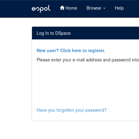
Home
Browse
Help
Skip
navigation
Log In to DSpace
New user? Click here to register.
Please enter your e-mail address and password into
Have you forgotten your password?