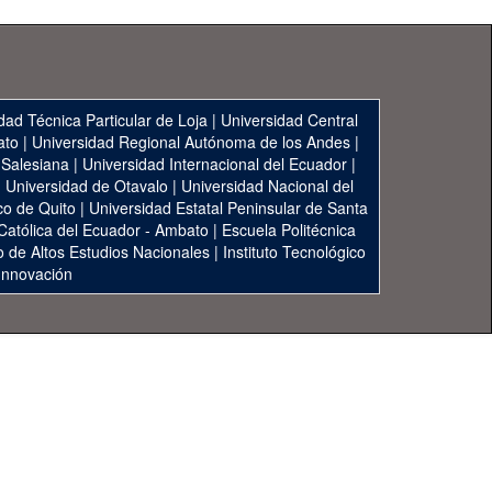
dad Técnica Particular de Loja
|
Universidad Central
ato
|
Universidad Regional Autónoma de los Andes
|
 Salesiana
|
Universidad Internacional del Ecuador
|
|
Universidad de Otavalo
|
Universidad Nacional del
co de Quito
|
Universidad Estatal Peninsular de Santa
 Católica del Ecuador - Ambato
|
Escuela Politécnica
to de Altos Estudios Nacionales
|
Instituto Tecnológico
 Innovación