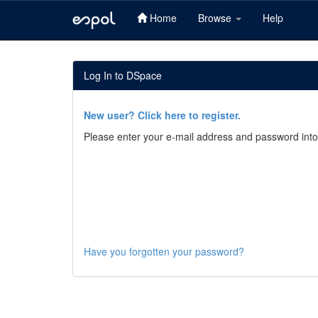
Home
Browse
Help
Skip
navigation
Log In to DSpace
New user? Click here to register.
Please enter your e-mail address and password into
Have you forgotten your password?