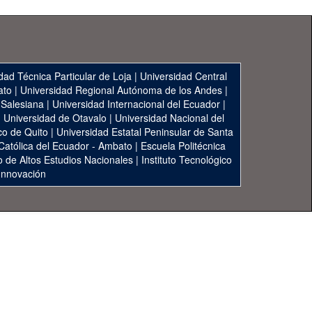
dad Técnica Particular de Loja
|
Universidad Central
ato
|
Universidad Regional Autónoma de los Andes
|
 Salesiana
|
Universidad Internacional del Ecuador
|
|
Universidad de Otavalo
|
Universidad Nacional del
co de Quito
|
Universidad Estatal Peninsular de Santa
 Católica del Ecuador - Ambato
|
Escuela Politécnica
to de Altos Estudios Nacionales
|
Instituto Tecnológico
 Innovación