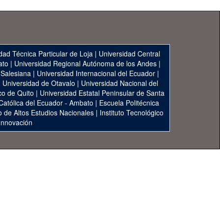
dad Técnica Particular de Loja
|
Universidad Central
ato
|
Universidad Regional Autónoma de los Andes
|
 Salesiana
|
Universidad Internacional del Ecuador
|
|
Universidad de Otavalo
|
Universidad Nacional del
co de Quito
|
Universidad Estatal Peninsular de Santa
 Católica del Ecuador - Ambato
|
Escuela Politécnica
to de Altos Estudios Nacionales
|
Instituto Tecnológico
 Innovación