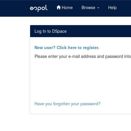
Home
Browse
Help
Skip
navigation
Log In to DSpace
New user? Click here to register.
Please enter your e-mail address and password into
Have you forgotten your password?