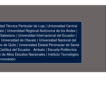
dad Técnica Particular de Loja
|
Universidad Central
ato
|
Universidad Regional Autónoma de los Andes
|
 Salesiana
|
Universidad Internacional del Ecuador
|
|
Universidad de Otavalo
|
Universidad Nacional del
co de Quito
|
Universidad Estatal Peninsular de Santa
 Católica del Ecuador - Ambato
|
Escuela Politécnica
to de Altos Estudios Nacionales
|
Instituto Tecnológico
 Innovación