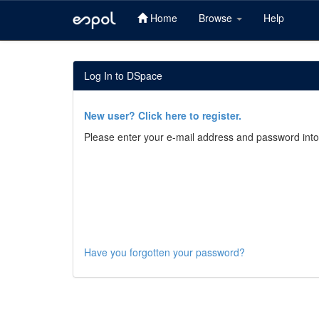
Home
Browse
Help
Skip
navigation
Log In to DSpace
New user? Click here to register.
Please enter your e-mail address and password into
Have you forgotten your password?