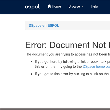
Home
Browse
Help
Skip
navigation
DSpace en ESPOL
Error: Document Not
The document you are trying to access has not been f
If you got here by following a link or bookmark p
this error, then try going to the
DSpace home pa
If you got to this error by clicking in a link on t