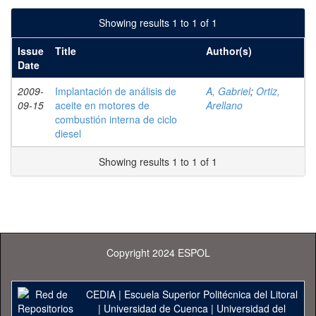
Showing results 1 to 1 of 1
Issue
Title
Author(s)
Date
2009-
Implantación de análisis de
A, Gabriel
;
Ortiz,
09-15
aceite en motores de
Arellano
combustión interna de ciclo
diesel
Showing results 1 to 1 of 1
Copyright 2024 ESPOL
CEDIA
|
Escuela Superior Politécnica del Litoral
|
Universidad de Cuenca
|
Universidad del