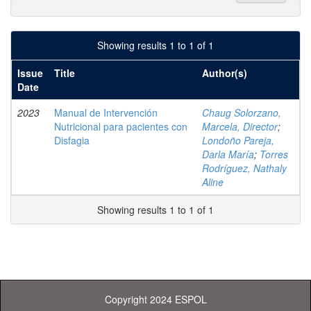
Showing results 1 to 1 of 1
Issue
Title
Author(s)
Date
2023
Manual de Intervención
Chaug Solorzano,
Nutricional para pacientes con
Marcela, Director
;
Disfagia
Londoño Pareja,
Darla María
;
Torres
Rodríguez, Nathaly
Aline
Showing results 1 to 1 of 1
Copyright 2024 ESPOL