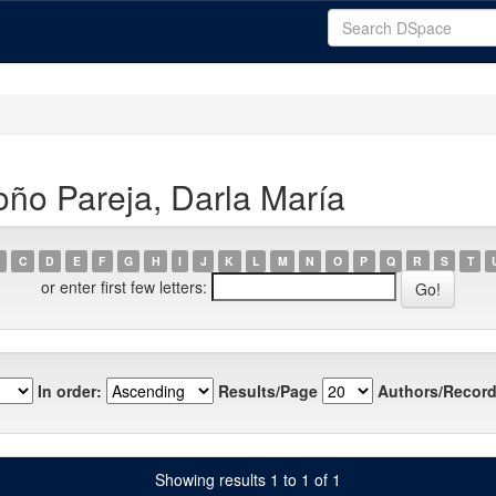
ño Pareja, Darla María
C
D
E
F
G
H
I
J
K
L
M
N
O
P
Q
R
S
T
or enter first few letters:
In order:
Results/Page
Authors/Record
Showing results 1 to 1 of 1