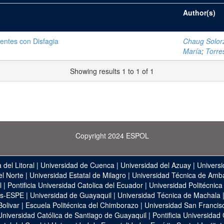
Author(s)
ientes con Disfagia
Chaug Solorz
María
;
Torre
Showing results 1 to 1 of 1
Copyright 2024 ESPOL
 del Litoral
|
Universidad de Cuenca
|
Universidad del Azuay
|
Universi
el Norte
|
Universidad Estatal de Milagro
|
Universidad Técnica de Amb
l
|
Pontificia Universidad Catolica del Ecuador
|
Universidad Politécnica
as-ESPE
|
Universidad de Guayaquil
|
Universidad Técnica de Machala
Bolivar
|
Escuela Politécnica del Chimborazo
|
Universidad San Francis
Universidad Católica de Santiago de Guayaquil
|
Pontificia Universidad