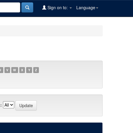
Sign on to:
Language
U
V
W
X
Y
Z
: