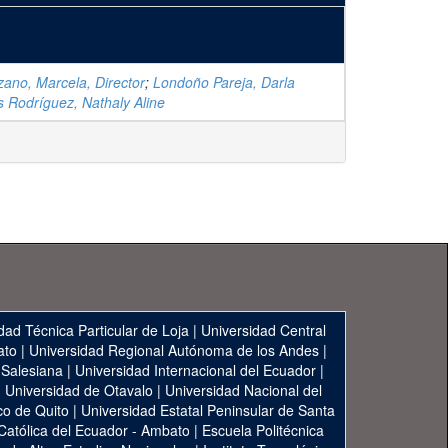
ano, Marcela, Director
;
Londoño Pareja, Darla
s Rodríguez, Nathaly Aline
dad Técnica Particular de Loja
|
Universidad Central
ato
|
Universidad Regional Autónoma de los Andes
|
 Salesiana
|
Universidad Internacional del Ecuador
|
|
Universidad de Otavalo
|
Universidad Nacional del
co de Quito
|
Universidad Estatal Peninsular de Santa
 Católica del Ecuador - Ambato
|
Escuela Politécnica