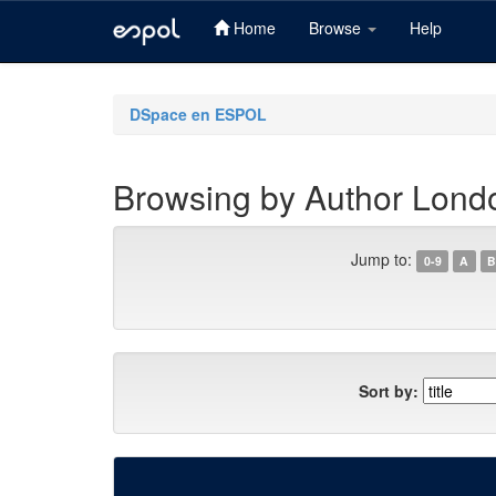
Home
Browse
Help
Skip
navigation
DSpace en ESPOL
Browsing by Author Londo
Jump to:
0-9
A
B
Sort by: