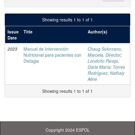
Showing results 1 to 1 of 1
Issue
Title
Author(s)
Date
2023
Manual de Intervención
Chaug Solorzano,
Nutricional para pacientes con
Marcela, Director
;
Disfagia
Londoño Pareja,
Darla María
;
Torres
Rodríguez, Nathaly
Aline
Showing results 1 to 1 of 1
Copyright 2024 ESPOL