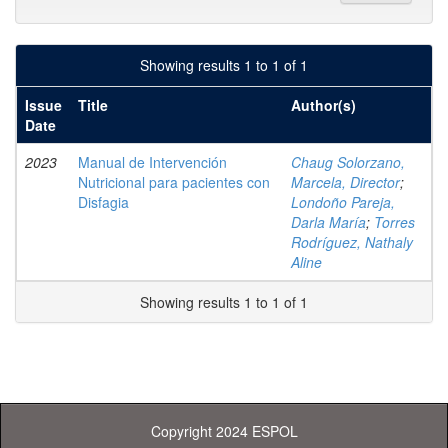
Showing results 1 to 1 of 1
Issue
Title
Author(s)
Date
2023
Manual de Intervención
Chaug Solorzano,
Nutricional para pacientes con
Marcela, Director
;
Disfagia
Londoño Pareja,
Darla María
;
Torres
Rodríguez, Nathaly
Aline
Showing results 1 to 1 of 1
Copyright 2024 ESPOL