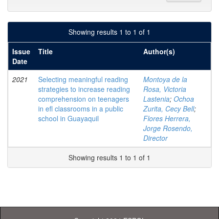
Showing results 1 to 1 of 1
Issue
Title
Author(s)
Date
2021
Selecting meaningful reading
Montoya de la
strategies to increase reading
Rosa, Victoria
comprehension on teenagers
Lastenia
;
Ochoa
in efl classrooms in a public
Zurita, Cecy Bell
;
school in Guayaquil
Flores Herrera,
Jorge Rosendo,
Director
Showing results 1 to 1 of 1