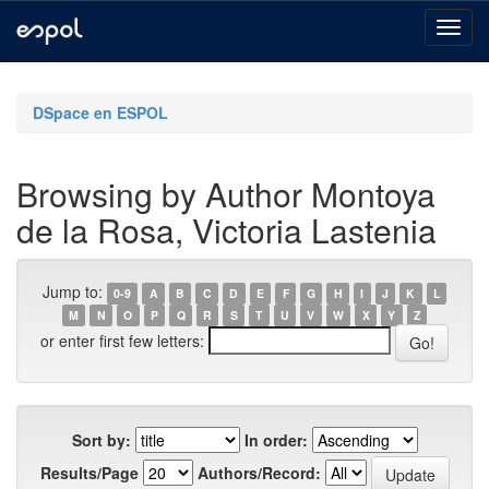
Skip
navigation
DSpace en ESPOL
Browsing by Author Montoya
de la Rosa, Victoria Lastenia
Jump to:
0-9
A
B
C
D
E
F
G
H
I
J
K
L
M
N
O
P
Q
R
S
T
U
V
W
X
Y
Z
or enter first few letters:
Sort by:
In order:
Results/Page
Authors/Record: