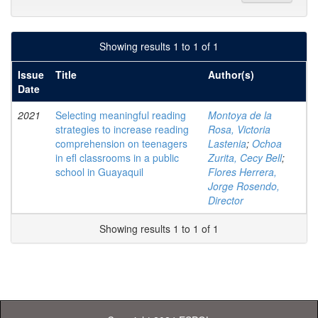
Showing results 1 to 1 of 1
Issue
Title
Author(s)
Date
2021
Selecting meaningful reading
Montoya de la
strategies to increase reading
Rosa, Victoria
comprehension on teenagers
Lastenia
;
Ochoa
in efl classrooms in a public
Zurita, Cecy Bell
;
school in Guayaquil
Flores Herrera,
Jorge Rosendo,
Director
Showing results 1 to 1 of 1