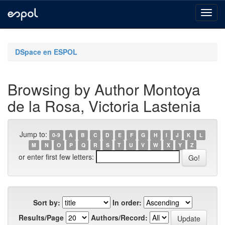
Skip
navigation
DSpace en ESPOL
Browsing by Author Montoya
de la Rosa, Victoria Lastenia
Jump to:
0-9
A
B
C
D
E
F
G
H
I
J
K
L
M
N
O
P
Q
R
S
T
U
V
W
X
Y
Z
or enter first few letters:
Sort by:
In order:
Results/Page
Authors/Record: