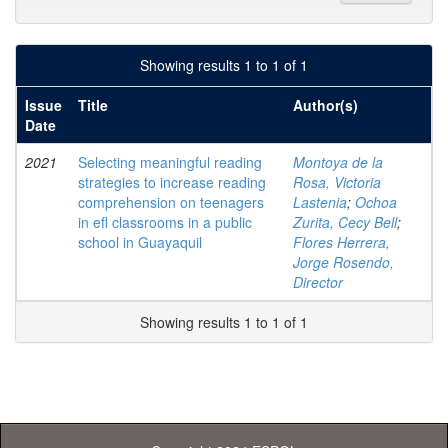
Showing results 1 to 1 of 1
Issue
Title
Author(s)
Date
2021
Selecting meaningful reading
Montoya de la
strategies to increase reading
Rosa, Victoria
comprehension on teenagers
Lastenia
;
Ochoa
in efl classrooms in a public
Zurita, Cecy Bell
;
school in Guayaquil
Flores Herrera,
Jorge Rosendo,
Director
Showing results 1 to 1 of 1