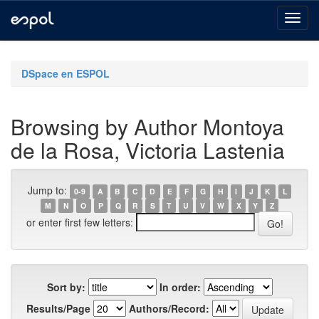
Skip
navigation
DSpace en ESPOL
Browsing by Author Montoya
de la Rosa, Victoria Lastenia
Jump to:
0-9
A
B
C
D
E
F
G
H
I
J
K
L
M
N
O
P
Q
R
S
T
U
V
W
X
Y
Z
or enter first few letters:
Sort by:
In order:
Results/Page
Authors/Record: