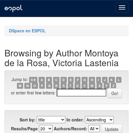
Skip
navigation
DSpace en ESPOL
Browsing by Author Montoya
de la Rosa, Victoria Lastenia
Jump to:
0-9
A
B
C
D
E
F
G
H
I
J
K
L
M
N
O
P
Q
R
S
T
U
V
W
X
Y
Z
or enter first few letters:
Sort by:
In order:
Results/Page
Authors/Record: