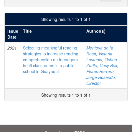
Showing results 1 to 1 of 1
Issue
Title
Author(s)
Date
2021
Selecting meaningful reading
Montoya de la
strategies to increase reading
Rosa, Victoria
comprehension on teenagers
Lastenia
;
Ochoa
in efl classrooms in a public
Zurita, Cecy Bell
;
school in Guayaquil
Flores Herrera,
Jorge Rosendo,
Director
Showing results 1 to 1 of 1