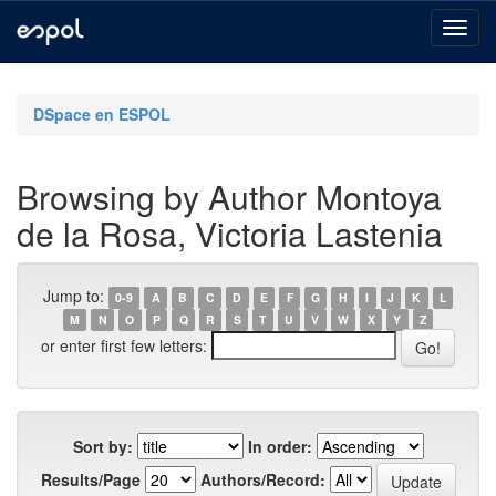
Skip
navigation
DSpace en ESPOL
Browsing by Author Montoya
de la Rosa, Victoria Lastenia
Jump to:
0-9
A
B
C
D
E
F
G
H
I
J
K
L
M
N
O
P
Q
R
S
T
U
V
W
X
Y
Z
or enter first few letters:
Sort by:
In order:
Results/Page
Authors/Record: