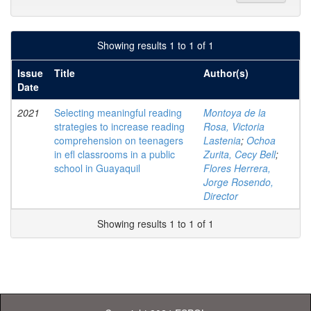
Showing results 1 to 1 of 1
Issue
Title
Author(s)
Date
2021
Selecting meaningful reading
Montoya de la
strategies to increase reading
Rosa, Victoria
comprehension on teenagers
Lastenia
;
Ochoa
in efl classrooms in a public
Zurita, Cecy Bell
;
school in Guayaquil
Flores Herrera,
Jorge Rosendo,
Director
Showing results 1 to 1 of 1