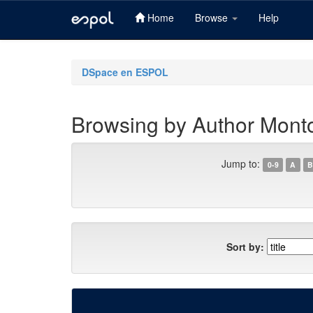
Home
Browse
Help
Skip
navigation
DSpace en ESPOL
Browsing by Author Monto
Jump to:
0-9
A
B
Sort by: