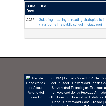
Issue
Title
Date
2021
Selecting meaningful reading strategies to 
classrooms in a public school in Guayaquil
CEDIA
|
Escuela Superior Politécnica
del Ecuador
|
Universidad Técnica d
Universidad Tecnológica Equinoccia
Universidad de las Fuerzas Armad
Chimborazo
|
Universidad Estatal de 
Elena
|
Universidad Casa Grande
|