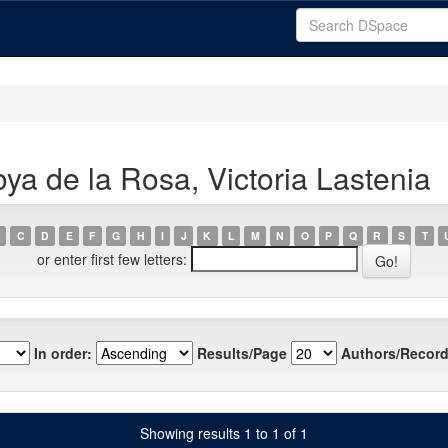
ya de la Rosa, Victoria Lastenia
C
D
E
F
G
H
I
J
K
L
M
N
O
P
Q
R
S
T
or enter first few letters:
In order:
Results/Page
Authors/Record
Showing results 1 to 1 of 1