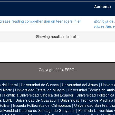
Author(s)
increase reading comprehension on teenagers in efl
Montoya de l
Flores Herre
Showing results 1 to 1 of 1
Copyright 2024 ESPOL
 del Litoral
|
Universidad de Cuenca
|
Universidad del Azuay
|
Universi
el Norte
|
Universidad Estatal de Milagro
|
Universidad Técnica de Amb
l
|
Pontificia Universidad Catolica del Ecuador
|
Universidad Politécnica
as-ESPE
|
Universidad de Guayaquil
|
Universidad Técnica de Machala
Bolivar
|
Escuela Politécnica del Chimborazo
|
Universidad San Francis
Universidad Católica de Santiago de Guayaquil
|
Pontificia Universidad