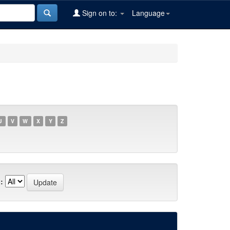
Sign on to:
Language
U
V
W
X
Y
Z
: